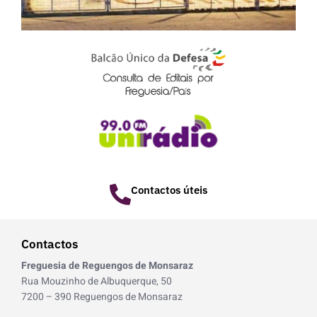
e
2
o
f
3
Contactos úteis
Contactos
Freguesia de Reguengos de Monsaraz
Rua Mouzinho de Albuquerque, 50
7200 – 390 Reguengos de Monsaraz