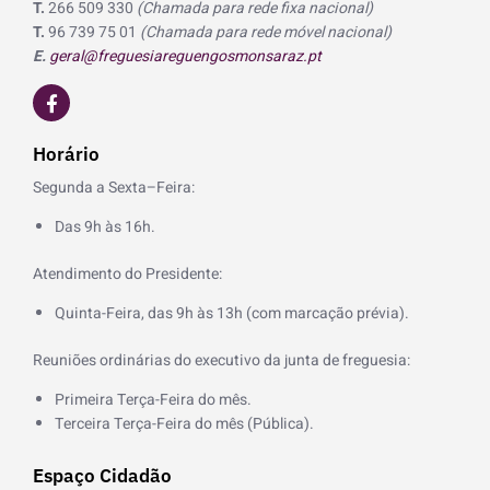
T.
266 509 330
(Chamada para rede fixa nacional)
T.
96 739 75 01
(Chamada para rede móvel nacional)
E.
geral@freguesiareguengosmonsaraz.pt
F
a
c
e
Horário
b
o
Segunda a Sexta–Feira:
o
k
Das 9h às 16h.
-
f
Atendimento do Presidente:
Quinta-Feira, das 9h às 13h (com marcação prévia).
Reuniões ordinárias do executivo da junta de freguesia:
Primeira Terça-Feira do mês.
Terceira Terça-Feira do mês (Pública).
Espaço Cidadão