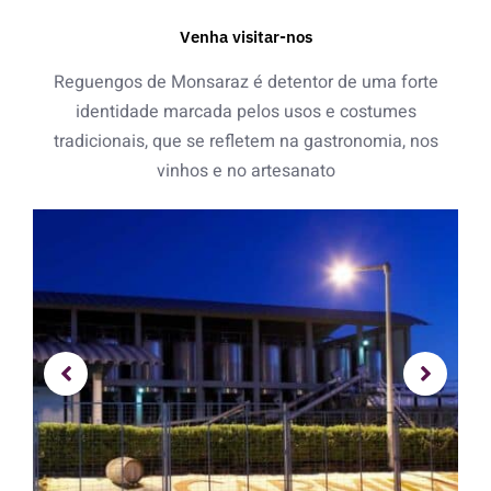
Venha visitar-nos
Reguengos de Monsaraz é detentor de uma forte
identidade marcada pelos usos e costumes
tradicionais, que se refletem na gastronomia, nos
vinhos e no artesanato
S
h
o
w
i
n
g
s
l
i
d