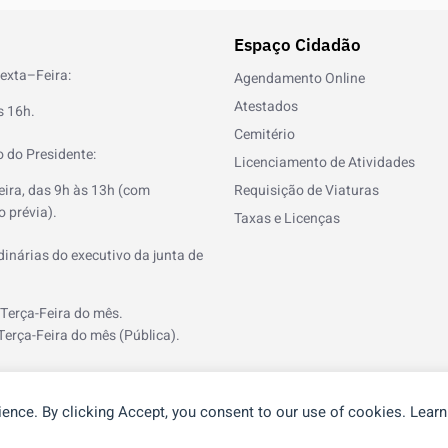
Espaço Cidadão
exta–Feira:
Agendamento Online
Atestados
s 16h.
Cemitério
 do Presidente:
Licenciamento de Atividades
eira, das 9h às 13h (com
Requisição de Viaturas
 prévia).
Taxas e Licenças
inárias do executivo da junta de
 Terça-Feira do mês.
Terça-Feira do mês (Pública).
ience. By clicking Accept, you consent to our use of cookies. Lear
®
or
NOS