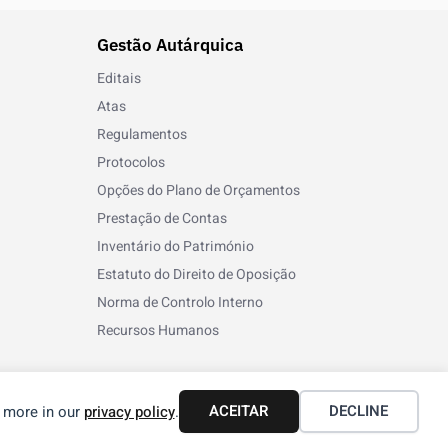
Gestão Autárquica
Editais
Atas
Regulamentos
Protocolos
Opções do Plano de Orçamentos
Prestação de Contas
Inventário do Património
Estatuto do Direito de Oposição
Norma de Controlo Interno
Recursos Humanos
ACEITAR
DECLINE
n more in our
privacy policy
.
Termos e Condições