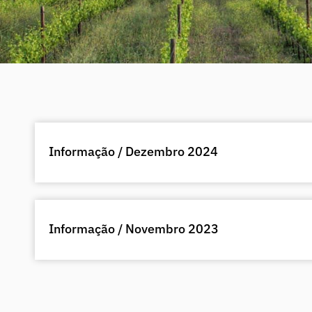
S
h
Informação / Dezembro 2024
o
w
i
n
Informação / Novembro 2023
g
S
l
i