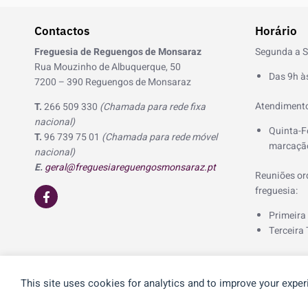
d
e
Contactos
Horário
1
Freguesia de Reguengos de Monsaraz
Segunda a S
o
Rua Mouzinho de Albuquerque, 50
Das 9h à
f
7200 – 390 Reguengos de Monsaraz
3
Atendimento
T.
266 509 330
(Chamada para rede fixa
nacional)
Quinta-F
T.
96 739 75 01
(Chamada para rede móvel
marcação
nacional)
E.
geral@freguesiareguengosmonsaraz.pt
Reuniões ord
F
freguesia:
a
c
Primeira
e
Terceira 
b
o
o
k
-
This site uses cookies for analytics and to improve your exper
© 2026 Freguesia de Reguengos de Monsaraz | Desenvolvido p
f