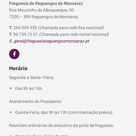
Freguesia de Reguengos de Monsaraz
Rua Mouzinho de Albuquerque, 50
7200 – 390 Reguengos de Monsaraz
T.
266 509 330
(Chamada para rede fixa nacional)
T.
96 739 75 01
(Chamada para rede móvel nacional)
E.
geral@freguesiareguengosmonsaraz.pt
F
a
c
e
Horário
b
o
Segunda a Sexta–Feira:
o
k
Das 9h às 16h.
-
f
Atendimento do Presidente:
Quinta-Feira, das 9h às 13h (com marcação prévia).
Reuniões ordinárias do executivo da junta de freguesia: