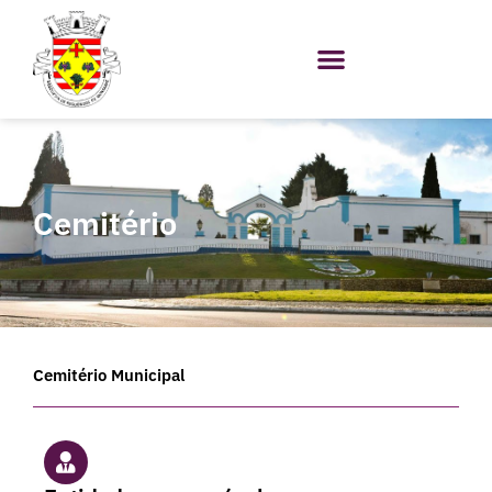
Skip
to
content
Cemitério
Cemitério Municipal