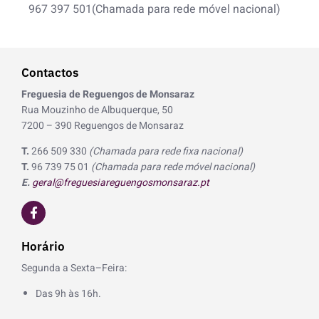
967 397 501(Chamada para rede móvel nacional)
Contactos
Freguesia de Reguengos de Monsaraz
Rua Mouzinho de Albuquerque, 50
7200 – 390 Reguengos de Monsaraz
T.
266 509 330
(Chamada para rede fixa nacional)
T.
96 739 75 01
(Chamada para rede móvel nacional)
E.
geral@freguesiareguengosmonsaraz.pt
F
a
c
e
Horário
b
o
Segunda a Sexta–Feira:
o
k
Das 9h às 16h.
-
f