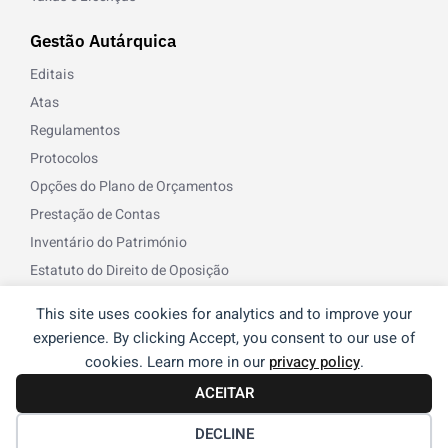
Gestão Autárquica
Editais
Atas
Regulamentos
Protocolos
Opções do Plano de Orçamentos
Prestação de Contas
Inventário do Património
Estatuto do Direito de Oposição
Norma de Controlo Interno
This site uses cookies for analytics and to improve your
Recursos Humanos
experience. By clicking Accept, you consent to our use of
cookies. Learn more in our
privacy policy
.
© 2026 Freguesia de Reguengos de Monsaraz | Desenvolvido
ACEITAR
®
por
NOS
DECLINE
Termos e Condições