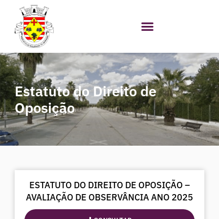
Skip
to
content
Estatuto do Direito de
Oposição
S
ESTATUTO DO DIREITO DE OPOSIÇÃO –
h
AVALIAÇÃO DE OBSERVÂNCIA ANO 2025
o
w