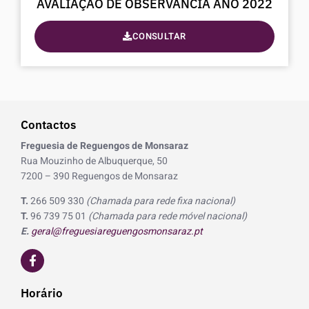
AVALIAÇÃO DE OBSERVÂNCIA ANO 2022
CONSULTAR
Contactos
Freguesia de Reguengos de Monsaraz
Rua Mouzinho de Albuquerque, 50
7200 – 390 Reguengos de Monsaraz
T.
266 509 330
(Chamada para rede fixa nacional)
T.
96 739 75 01
(Chamada para rede móvel nacional)
E.
geral@freguesiareguengosmonsaraz.pt
F
a
c
e
Horário
b