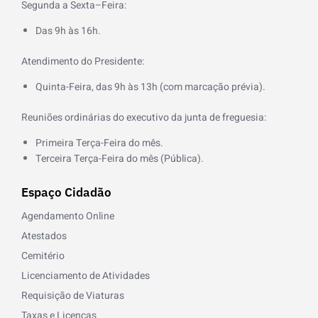
o
Segunda a Sexta–Feira:
o
k
Das 9h às 16h.
-
f
Atendimento do Presidente:
Quinta-Feira, das 9h às 13h (com marcação prévia).
Reuniões ordinárias do executivo da junta de freguesia:
Primeira Terça-Feira do mês.
Terceira Terça-Feira do mês (Pública).
Espaço Cidadão
Agendamento Online
Atestados
Cemitério
Licenciamento de Atividades
Requisição de Viaturas
Taxas e Licenças