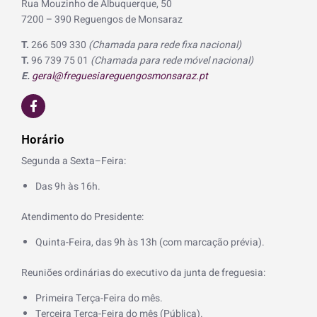
Rua Mouzinho de Albuquerque, 50
7200 – 390 Reguengos de Monsaraz
T.
266 509 330
(Chamada para rede fixa nacional)
T.
96 739 75 01
(Chamada para rede móvel nacional)
E.
geral@freguesiareguengosmonsaraz.pt
F
a
c
e
Horário
b
o
Segunda a Sexta–Feira:
o
k
Das 9h às 16h.
-
f
Atendimento do Presidente:
Quinta-Feira, das 9h às 13h (com marcação prévia).
Reuniões ordinárias do executivo da junta de freguesia:
Primeira Terça-Feira do mês.
Terceira Terça-Feira do mês (Pública).