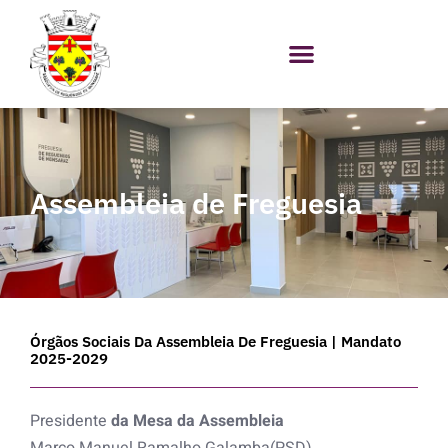
Skip
to
content
Assembleia de Freguesia
Órgãos Sociais Da Assembleia De Freguesia | Mandato
2025-2029
Presidente
da Mesa da Assembleia
Marco Manuel Ramalho Galamba(PSD)