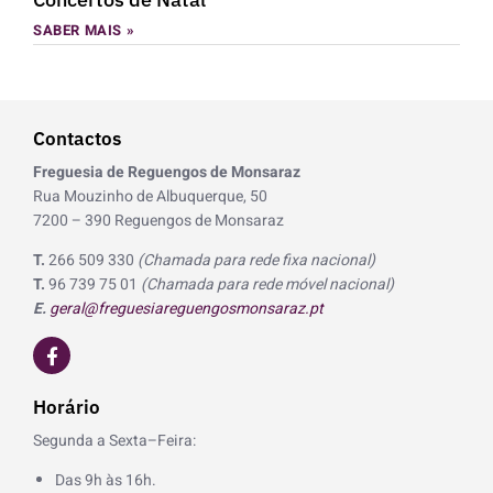
SABER MAIS »
Contactos
Freguesia de Reguengos de Monsaraz
Rua Mouzinho de Albuquerque, 50
7200 – 390 Reguengos de Monsaraz
T.
266 509 330
(Chamada para rede fixa nacional)
T.
96 739 75 01
(Chamada para rede móvel nacional)
E.
geral@freguesiareguengosmonsaraz.pt
F
a
c
e
Horário
b
o
Segunda a Sexta–Feira:
o
k
Das 9h às 16h.