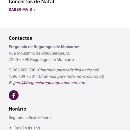
Concertos de Natal
SABER MAIS »
Contactos
Freguesia de Reguengos de Monsaraz
Rua Mouzinho de Albuquerque, 50
7200 – 390 Reguengos de Monsaraz
T.
266 509 330
(Chamada para rede fixa nacional)
T.
96 739 75 01
(Chamada para rede móvel nacional)
E.
geral@freguesiareguengosmonsaraz.pt
F
a
c
e
Horário
b
o
Segunda a Sexta–Feira:
o
k
Das 9h às 16h.