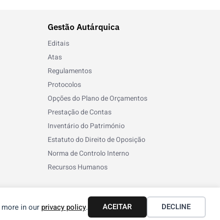
Gestão Autárquica
Editais
Atas
Regulamentos
Protocolos
Opções do Plano de Orçamentos
Prestação de Contas
Inventário do Património
Estatuto do Direito de Oposição
Norma de Controlo Interno
Recursos Humanos
ACEITAR
DECLINE
n more in our
privacy policy
.
Termos e Condições