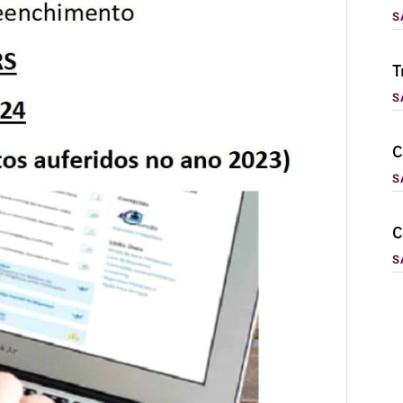
S
T
S
C
S
C
S