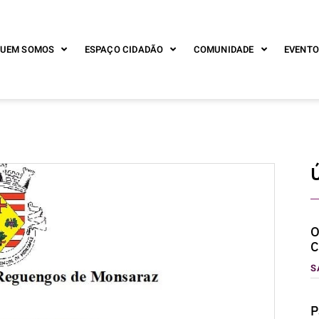
UEM SOMOS
ESPAÇO CIDADÃO
COMUNIDADE
EVENTO
Ú
O
C
S
P