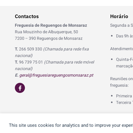
Contactos
Horário
Freguesia de Reguengos de Monsaraz
Segunda a S
Rua Mouzinho de Albuquerque, 50
Das 9h à
7200 – 390 Reguengos de Monsaraz
Atendimento
T.
266 509 330
(Chamada para rede fixa
nacional)
Quinta-F
T.
96 739 75 01
(Chamada para rede móvel
marcação
nacional)
E.
geral@freguesiareguengosmonsaraz.pt
Reuniões ord
F
freguesia:
a
c
Primeira
e
Terceira 
b
o
o
k
-
This site uses cookies for analytics and to improve your exper
© 2026 Freguesia de Reguengos de Monsaraz | Desenvolvido p
f