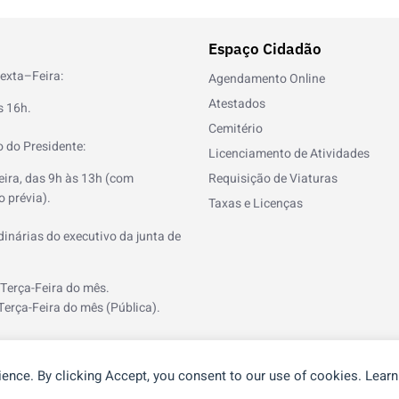
Espaço Cidadão
exta–Feira:
Agendamento Online
Atestados
s 16h.
Cemitério
 do Presidente:
Licenciamento de Atividades
eira, das 9h às 13h (com
Requisição de Viaturas
 prévia).
Taxas e Licenças
inárias do executivo da junta de
 Terça-Feira do mês.
Terça-Feira do mês (Pública).
ience. By clicking Accept, you consent to our use of cookies. Lear
®
or
NOS