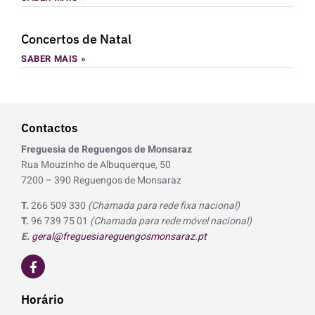
Concertos de Natal
SABER MAIS »
Contactos
Freguesia de Reguengos de Monsaraz
Rua Mouzinho de Albuquerque, 50
7200 – 390 Reguengos de Monsaraz
T.
266 509 330
(Chamada para rede fixa nacional)
T.
96 739 75 01
(Chamada para rede móvel nacional)
E.
geral@freguesiareguengosmonsaraz.pt
F
a
c
e
Horário
b