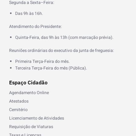
o
Segunda a Sexta–Feira:
o
k
Das 9h às 16h.
-
f
Atendimento do Presidente:
Quinta-Feira, das 9h às 13h (com marcação prévia).
Reuniões ordinárias do executivo da junta de freguesia:
Primeira Terça-Feira do mês.
Terceira Terça-Feira do mês (Pública).
Espaço Cidadão
Agendamento Online
Atestados
Cemitério
Licenciamento de Atividades
Requisição de Viaturas
Taxas e Licenças