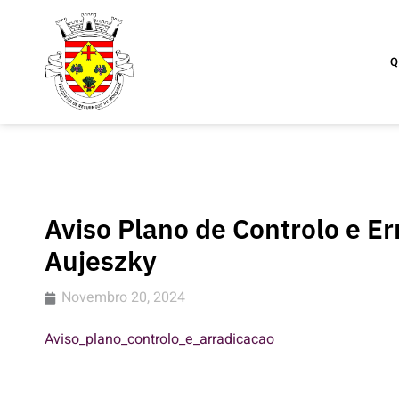
Skip
to
content
Q
Aviso Plano de Controlo e E
Aujeszky
Novembro 20, 2024
Aviso_plano_controlo_e_arradicacao