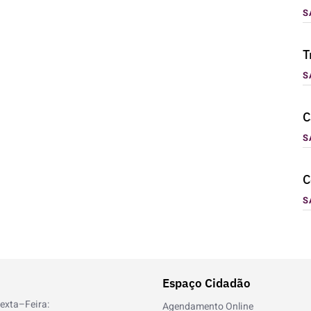
S
T
S
C
S
C
S
Espaço Cidadão
exta–Feira:
Agendamento Online