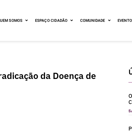
UEM SOMOS
ESPAÇO CIDADÃO
COMUNIDADE
EVENTO
Ú
rradicação da Doença de
O
C
S
P