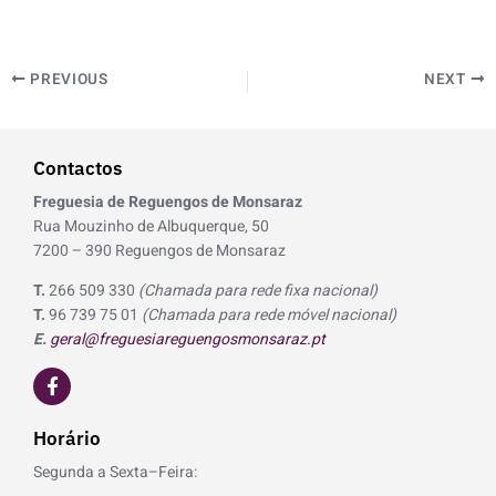
PREVIOUS
NEXT
Contactos
Freguesia de Reguengos de Monsaraz
Rua Mouzinho de Albuquerque, 50
7200 – 390 Reguengos de Monsaraz
T.
266 509 330
(Chamada para rede fixa nacional)
T.
96 739 75 01
(Chamada para rede móvel nacional)
E.
geral@freguesiareguengosmonsaraz.pt
F
a
c
e
Horário
b
o
Segunda a Sexta–Feira:
o