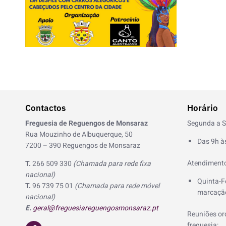
Contactos
Horário
Freguesia de Reguengos de Monsaraz
Segunda a S
Rua Mouzinho de Albuquerque, 50
Das 9h à
7200 – 390 Reguengos de Monsaraz
Atendimento
T.
266 509 330
(Chamada para rede fixa
nacional)
Quinta-F
T.
96 739 75 01
(Chamada para rede móvel
marcação
nacional)
E.
geral@freguesiareguengosmonsaraz.pt
Reuniões ord
F
freguesia: