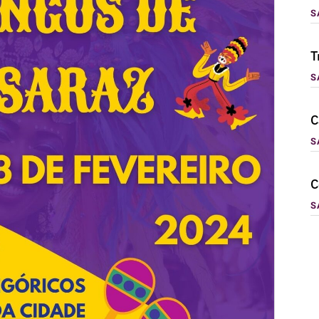
S
T
S
C
S
C
S