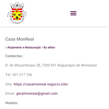
Skip
to
content
Casa MonReal
/
Alojamento e Restauração
/ By
editor
Contactos:
R. de Moçambique 28, 7200-351 Reguengos de Monsaraz
Tel. 927 317 106
Site:
https://casamonreal.negocio.site/
Email:
geralmonreal@gmail.com
Horário: