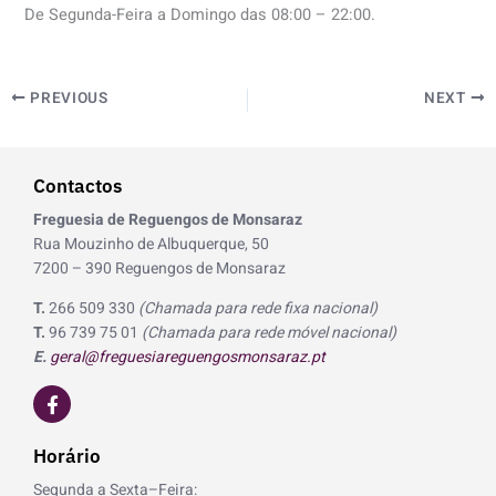
De Segunda-Feira a Domingo das 08:00 – 22:00.
PREVIOUS
NEXT
Contactos
Freguesia de Reguengos de Monsaraz
Rua Mouzinho de Albuquerque, 50
7200 – 390 Reguengos de Monsaraz
T.
266 509 330
(Chamada para rede fixa nacional)
T.
96 739 75 01
(Chamada para rede móvel nacional)
E.
geral@freguesiareguengosmonsaraz.pt
F
a
c
e
Horário
b
o
Segunda a Sexta–Feira: