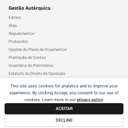
Gestão Autárquica
Editais
Atas
Regulamentos
Protocolos
Opções do Plano de Orçamentos
Prestação de Contas
Inventário do Património
Estatuto do Direito de Oposição
Norma de Controlo Interno
This site uses cookies for analytics and to improve your
Recursos Humanos
experience. By clicking Accept, you consent to our use of
cookies. Learn more in our
privacy policy
.
ACEITAR
© 2026 Freguesia de Reguengos de Monsaraz | Desenvolvido
®
por
NOS
DECLINE
Termos e Condições