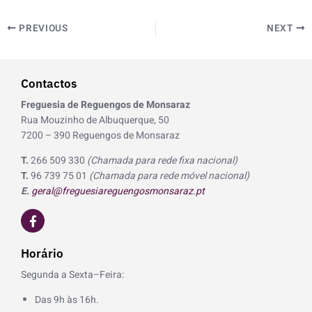
PREVIOUS
NEXT
Contactos
Freguesia de Reguengos de Monsaraz
Rua Mouzinho de Albuquerque, 50
7200 – 390 Reguengos de Monsaraz
T.
266 509 330
(Chamada para rede fixa nacional)
T.
96 739 75 01
(Chamada para rede móvel nacional)
E.
geral@freguesiareguengosmonsaraz.pt
F
a
c
e
Horário
b
o
Segunda a Sexta–Feira:
o
k
Das 9h às 16h.
-