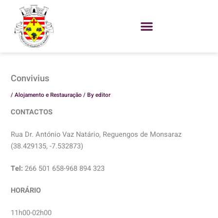
Skip
to
content
Convivius
/
Alojamento e Restauração
/ By
editor
CONTACTOS
​Rua Dr. António Vaz Natário, Reguengos de Monsaraz
(38.429135, -7.532873​)
Tel:
266 501 658-968 894 323
HORÁRIO
11h00-02h00