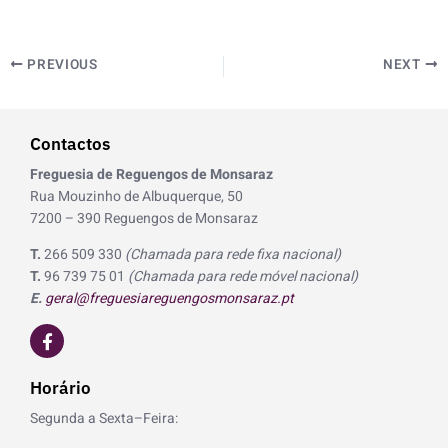
PREVIOUS
NEXT
Contactos
Freguesia de Reguengos de Monsaraz
Rua Mouzinho de Albuquerque, 50
7200 – 390 Reguengos de Monsaraz
T.
266 509 330
(Chamada para rede fixa nacional)
T.
96 739 75 01
(Chamada para rede móvel nacional)
E.
geral@freguesiareguengosmonsaraz.pt
F
a
c
e
Horário
b
o
Segunda a Sexta–Feira:
o