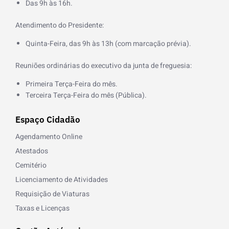
k
Das 9h às 16h.
-
f
Atendimento do Presidente:
Quinta-Feira, das 9h às 13h (com marcação prévia).
Reuniões ordinárias do executivo da junta de freguesia:
Primeira Terça-Feira do mês.
Terceira Terça-Feira do mês (Pública).
Espaço Cidadão
Agendamento Online
Atestados
Cemitério
Licenciamento de Atividades
Requisição de Viaturas
Taxas e Licenças