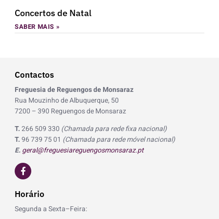
Concertos de Natal
SABER MAIS »
Contactos
Freguesia de Reguengos de Monsaraz
Rua Mouzinho de Albuquerque, 50
7200 – 390 Reguengos de Monsaraz
T.
266 509 330
(Chamada para rede fixa nacional)
T.
96 739 75 01
(Chamada para rede móvel nacional)
E.
geral@freguesiareguengosmonsaraz.pt
F
a
c
e
Horário
b
o
Segunda a Sexta–Feira:
o