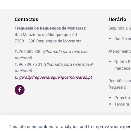
Contactos
Horário
Freguesia de Reguengos de Monsaraz
Segunda a S
Rua Mouzinho de Albuquerque, 50
Das 9h à
7200 – 390 Reguengos de Monsaraz
Atendimento
T.
266 509 330
(Chamada para rede fixa
nacional)
Quinta-F
T.
96 739 75 01
(Chamada para rede móvel
marcação
nacional)
E.
geral@freguesiareguengosmonsaraz.pt
Reuniões ord
F
freguesia:
a
c
Primeira
e
Terceira 
b
o
o
k
-
This site uses cookies for analytics and to improve your exper
© 2026 Freguesia de Reguengos de Monsaraz | Desenvolvido p