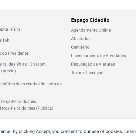
Espaço Cidadão
exta–Feira:
Agendamento Online
Atestados
s 16h.
Cemitério
 do Presidente:
Licenciamento de Atividades
eira, das 9h às 13h (com
Requisição de Viaturas
 prévia).
Taxas e Licenças
inárias do executivo da junta de
 Terça-Feira do mês.
Terça-Feira do mês (Pública).
ience. By clicking Accept, you consent to our use of cookies. Lear
®
or
NOS