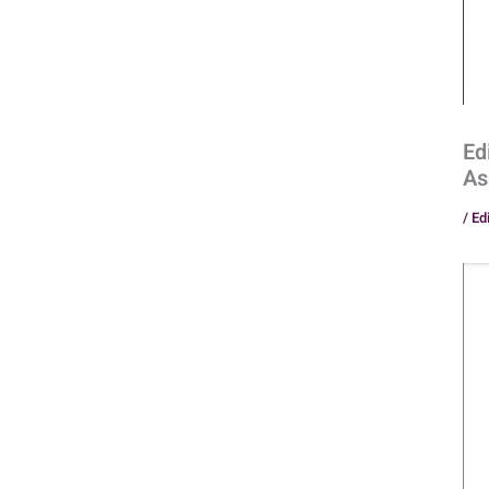
Ed
As
/
Ed