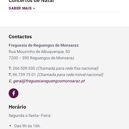
Concertos de Natal
SABER MAIS »
Contactos
Freguesia de Reguengos de Monsaraz
Rua Mouzinho de Albuquerque, 50
7200 – 390 Reguengos de Monsaraz
T.
266 509 330
(Chamada para rede fixa nacional)
T.
96 739 75 01
(Chamada para rede móvel nacional)
E.
geral@freguesiareguengosmonsaraz.pt
F
a
c
e
Horário
b
o
Segunda a Sexta–Feira:
o
k
Das 9h às 16h.