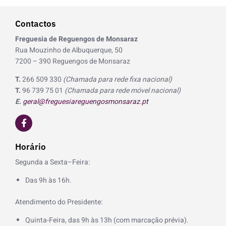
Contactos
Freguesia de Reguengos de Monsaraz
Rua Mouzinho de Albuquerque, 50
7200 – 390 Reguengos de Monsaraz
T.
266 509 330
(Chamada para rede fixa nacional)
T.
96 739 75 01
(Chamada para rede móvel nacional)
E.
geral@freguesiareguengosmonsaraz.pt
F
a
c
e
Horário
b
o
Segunda a Sexta–Feira:
o
k
Das 9h às 16h.
-
f
Atendimento do Presidente:
Quinta-Feira, das 9h às 13h (com marcação prévia).