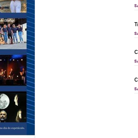
S
T
S
C
S
C
S