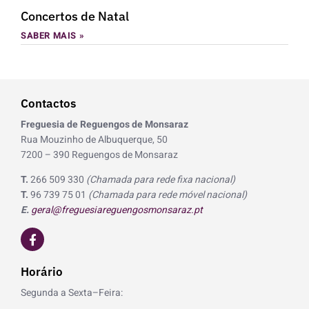
Concertos de Natal
SABER MAIS »
Contactos
Freguesia de Reguengos de Monsaraz
Rua Mouzinho de Albuquerque, 50
7200 – 390 Reguengos de Monsaraz
T.
266 509 330
(Chamada para rede fixa nacional)
T.
96 739 75 01
(Chamada para rede móvel nacional)
E.
geral@freguesiareguengosmonsaraz.pt
F
a
c
e
Horário
b
o
Segunda a Sexta–Feira:
o