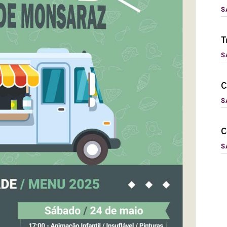
S
T
S
C
S
C
S