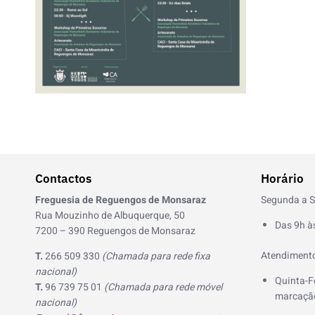
Contactos
Horário
Freguesia de Reguengos de Monsaraz
Segunda a S
Rua Mouzinho de Albuquerque, 50
Das 9h à
7200 – 390 Reguengos de Monsaraz
Atendimento
T.
266 509 330
(Chamada para rede fixa
nacional)
Quinta-F
T.
96 739 75 01
(Chamada para rede móvel
marcação
nacional)