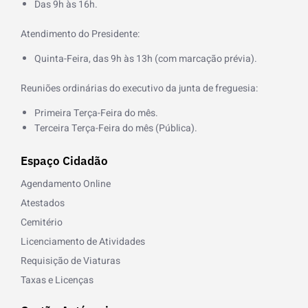
k
Das 9h às 16h.
-
f
Atendimento do Presidente:
Quinta-Feira, das 9h às 13h (com marcação prévia).
Reuniões ordinárias do executivo da junta de freguesia:
Primeira Terça-Feira do mês.
Terceira Terça-Feira do mês (Pública).
Espaço Cidadão
Agendamento Online
Atestados
Cemitério
Licenciamento de Atividades
Requisição de Viaturas
Taxas e Licenças