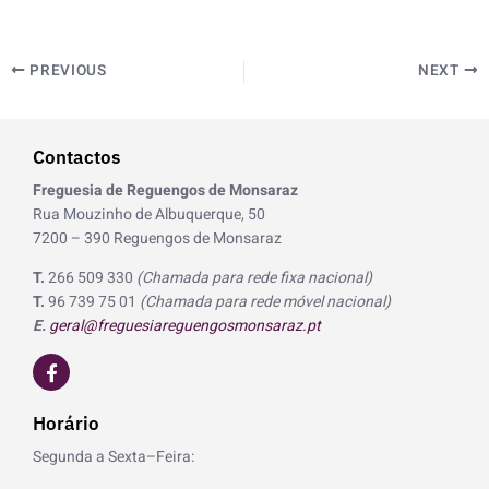
PREVIOUS
NEXT
Contactos
Freguesia de Reguengos de Monsaraz
Rua Mouzinho de Albuquerque, 50
7200 – 390 Reguengos de Monsaraz
T.
266 509 330
(Chamada para rede fixa nacional)
T.
96 739 75 01
(Chamada para rede móvel nacional)
E.
geral@freguesiareguengosmonsaraz.pt
F
a
c
e
Horário
b
o
Segunda a Sexta–Feira:
o