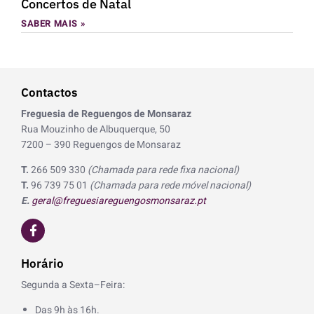
Concertos de Natal
SABER MAIS »
Contactos
Freguesia de Reguengos de Monsaraz
Rua Mouzinho de Albuquerque, 50
7200 – 390 Reguengos de Monsaraz
T.
266 509 330
(Chamada para rede fixa nacional)
T.
96 739 75 01
(Chamada para rede móvel nacional)
E.
geral@freguesiareguengosmonsaraz.pt
F
a
c
e
Horário
b
o
Segunda a Sexta–Feira:
o
k
Das 9h às 16h.