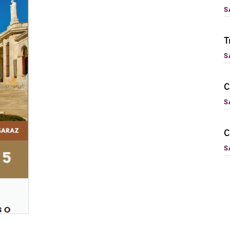
S
T
S
C
S
C
S