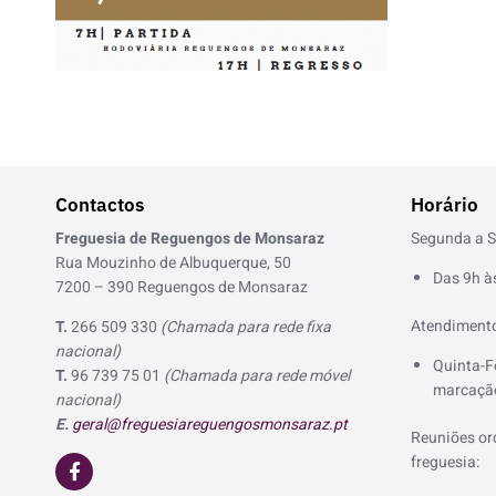
Contactos
Horário
Freguesia de Reguengos de Monsaraz
Segunda a S
Rua Mouzinho de Albuquerque, 50
Das 9h à
7200 – 390 Reguengos de Monsaraz
Atendimento
T.
266 509 330
(Chamada para rede fixa
nacional)
Quinta-F
T.
96 739 75 01
(Chamada para rede móvel
marcação
nacional)
E.
geral@freguesiareguengosmonsaraz.pt
Reuniões ord
F
freguesia:
a