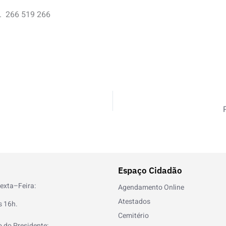
l.
266 519 266
Espaço Cidadão
exta–Feira:
Agendamento Online
Atestados
s 16h.
Cemitério
 do Presidente: