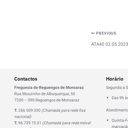
PREVIOUS
ATA40 02.05.202
Contactos
Horário
Freguesia de Reguengos de Monsaraz
Segunda a S
Rua Mouzinho de Albuquerque, 50
Das 9h à
7200 – 390 Reguengos de Monsaraz
Atendimento
T.
266 509 330
(Chamada para rede fixa
nacional)
Quinta-F
T.
96 739 75 01
(Chamada para rede móvel
marcação