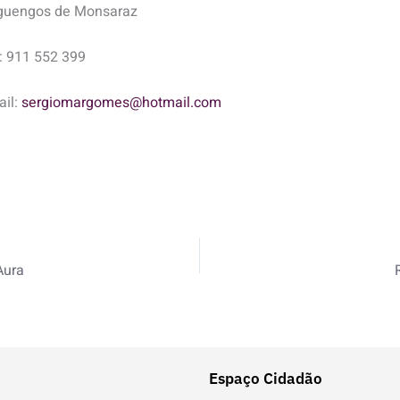
guengos de Monsaraz
: 911 552 399
il:
sergiomargomes@hotmail.com
Aura
Espaço Cidadão