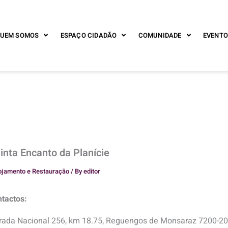
UEM SOMOS
ESPAÇO CIDADÃO
COMUNIDADE
EVENTO
inta Encanto da Planície
ojamento e Restauração
/ By
editor
tactos:
rada Nacional 256, km 18.75, Reguengos de Monsaraz 7200-2