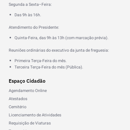
o
Segunda a Sexta–Feira:
o
k
Das 9h às 16h.
-
f
Atendimento do Presidente:
Quinta-Feira, das 9h às 13h (com marcação prévia).
Reuniões ordinárias do executivo da junta de freguesia:
Primeira Terça-Feira do mês.
Terceira Terça-Feira do mês (Pública).
Espaço Cidadão
Agendamento Online
Atestados
Cemitério
Licenciamento de Atividades
Requisição de Viaturas