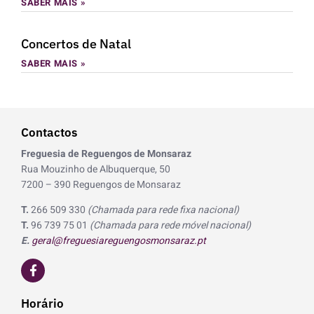
SABER MAIS »
Concertos de Natal
SABER MAIS »
Contactos
Freguesia de Reguengos de Monsaraz
Rua Mouzinho de Albuquerque, 50
7200 – 390 Reguengos de Monsaraz
T.
266 509 330
(Chamada para rede fixa nacional)
T.
96 739 75 01
(Chamada para rede móvel nacional)
E.
geral@freguesiareguengosmonsaraz.pt
F
a
c
e
Horário
b