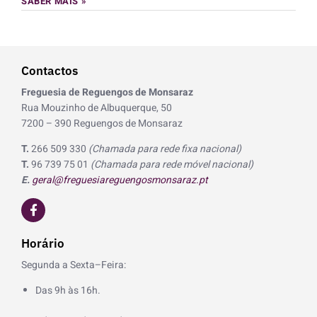
SABER MAIS »
Contactos
Freguesia de Reguengos de Monsaraz
Rua Mouzinho de Albuquerque, 50
7200 – 390 Reguengos de Monsaraz
T.
266 509 330
(Chamada para rede fixa nacional)
T.
96 739 75 01
(Chamada para rede móvel nacional)
E.
geral@freguesiareguengosmonsaraz.pt
F
a
c
e
Horário
b
o
Segunda a Sexta–Feira:
o
k
Das 9h às 16h.
-
f