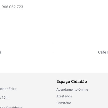
. 966 062 723
a
Café 
Espaço Cidadão
exta–Feira:
Agendamento Online
Atestados
s 16h.
Cemitério
 do Presidente: