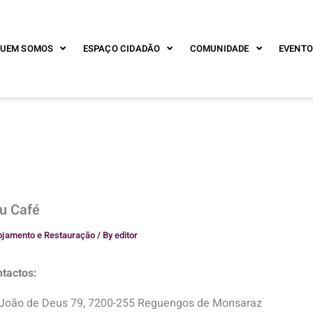
UEM SOMOS
ESPAÇO CIDADÃO
COMUNIDADE
EVENTO
u Café
ojamento e Restauração
/ By
editor
tactos:
 João de Deus 79, 7200-255 Reguengos de Monsaraz