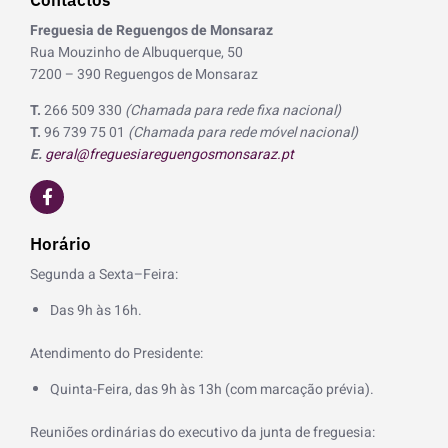
Freguesia de Reguengos de Monsaraz
Rua Mouzinho de Albuquerque, 50
7200 – 390 Reguengos de Monsaraz
T.
266 509 330
(Chamada para rede fixa nacional)
T.
96 739 75 01
(Chamada para rede móvel nacional)
E.
geral@freguesiareguengosmonsaraz.pt
F
a
c
e
Horário
b
o
Segunda a Sexta–Feira:
o
k
Das 9h às 16h.
-
f
Atendimento do Presidente:
Quinta-Feira, das 9h às 13h (com marcação prévia).
Reuniões ordinárias do executivo da junta de freguesia: