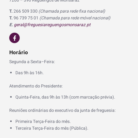
7200 – 390 Reguengos de Monsaraz
T.
266 509 330
(Chamada para rede fixa nacional)
T.
96 739 75 01
(Chamada para rede móvel nacional)
E.
geral@freguesiareguengosmonsaraz.pt
F
a
c
e
Horário
b
o
Segunda a Sexta–Feira:
o
k
Das 9h às 16h.
-
f
Atendimento do Presidente:
Quinta-Feira, das 9h às 13h (com marcação prévia).
Reuniões ordinárias do executivo da junta de freguesia:
Primeira Terça-Feira do mês.
Terceira Terça-Feira do mês (Pública).