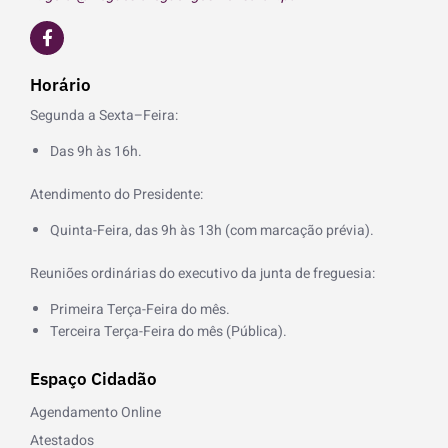
F
a
c
e
Horário
b
o
Segunda a Sexta–Feira:
o
k
Das 9h às 16h.
-
f
Atendimento do Presidente:
Quinta-Feira, das 9h às 13h (com marcação prévia).
Reuniões ordinárias do executivo da junta de freguesia:
Primeira Terça-Feira do mês.
Terceira Terça-Feira do mês (Pública).
Espaço Cidadão
Agendamento Online
Atestados