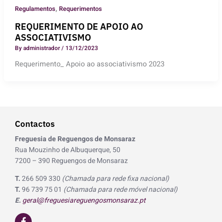
,
Regulamentos
Requerimentos
REQUERIMENTO DE APOIO AO
ASSOCIATIVISMO
By
administrador
/
13/12/2023
Requerimento_ Apoio ao associativismo 2023
Contactos
Freguesia de Reguengos de Monsaraz
Rua Mouzinho de Albuquerque, 50
7200 – 390 Reguengos de Monsaraz
T.
266 509 330
(Chamada para rede fixa nacional)
T.
96 739 75 01
(Chamada para rede móvel nacional)
E.
geral@freguesiareguengosmonsaraz.pt
F