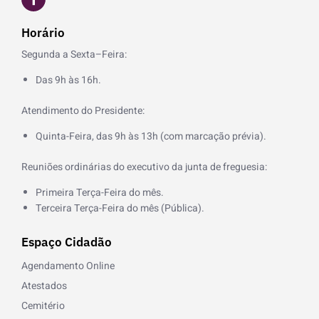
a
c
e
Horário
b
o
Segunda a Sexta–Feira:
o
k
Das 9h às 16h.
-
f
Atendimento do Presidente:
Quinta-Feira, das 9h às 13h (com marcação prévia).
Reuniões ordinárias do executivo da junta de freguesia:
Primeira Terça-Feira do mês.
Terceira Terça-Feira do mês (Pública).
Espaço Cidadão
Agendamento Online
Atestados
Cemitério