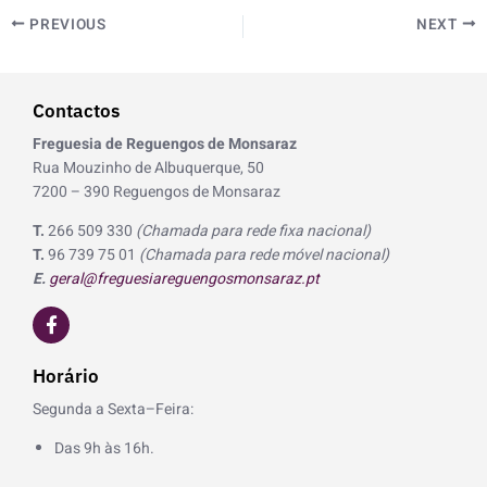
PREVIOUS
NEXT
Contactos
Freguesia de Reguengos de Monsaraz
Rua Mouzinho de Albuquerque, 50
7200 – 390 Reguengos de Monsaraz
T.
266 509 330
(Chamada para rede fixa nacional)
T.
96 739 75 01
(Chamada para rede móvel nacional)
E.
geral@freguesiareguengosmonsaraz.pt
F
a
c
e
Horário
b
o
Segunda a Sexta–Feira:
o
k
Das 9h às 16h.
-
f