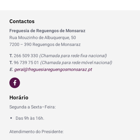
Contactos
Freguesia de Reguengos de Monsaraz
Rua Mouzinho de Albuquerque, 50
7200 – 390 Reguengos de Monsaraz
T.
266 509 330
(Chamada para rede fixa nacional)
T.
96 739 75 01
(Chamada para rede móvel nacional)
E.
geral@freguesiareguengosmonsaraz.pt
F
a
c
e
Horário
b
o
Segunda a Sexta–Feira:
o
k
Das 9h às 16h.
-
f
Atendimento do Presidente: