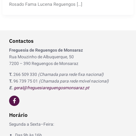
Rosado Fama Lucena Reguengos […]
Contactos
Freguesia de Reguengos de Monsaraz
Rua Mouzinho de Albuquerque, 50
7200 – 390 Reguengos de Monsaraz
T.
266 509 330
(Chamada para rede fixa nacional)
T.
96 739 75 01
(Chamada para rede móvel nacional)
E.
geral@freguesiareguengosmonsaraz.pt
F
a
c
e
Horário
b
o
Segunda a Sexta–Feira:
o
k
Das 9h às 16h.