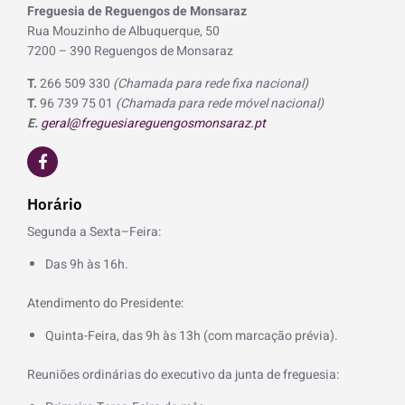
Freguesia de Reguengos de Monsaraz
Rua Mouzinho de Albuquerque, 50
7200 – 390 Reguengos de Monsaraz
T.
266 509 330
(Chamada para rede fixa nacional)
T.
96 739 75 01
(Chamada para rede móvel nacional)
E.
geral@freguesiareguengosmonsaraz.pt
F
a
c
e
Horário
b
o
Segunda a Sexta–Feira:
o
k
Das 9h às 16h.
-
f
Atendimento do Presidente:
Quinta-Feira, das 9h às 13h (com marcação prévia).
Reuniões ordinárias do executivo da junta de freguesia: