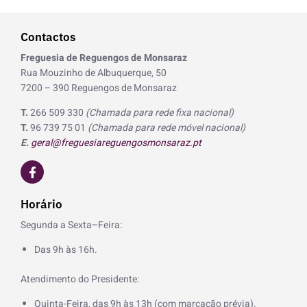
Contactos
Freguesia de Reguengos de Monsaraz
Rua Mouzinho de Albuquerque, 50
7200 – 390 Reguengos de Monsaraz
T.
266 509 330
(Chamada para rede fixa nacional)
T.
96 739 75 01
(Chamada para rede móvel nacional)
E.
geral@freguesiareguengosmonsaraz.pt
F
a
c
e
Horário
b
o
Segunda a Sexta–Feira:
o
k
Das 9h às 16h.
-
f
Atendimento do Presidente:
Quinta-Feira, das 9h às 13h (com marcação prévia).