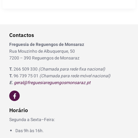
Contactos
Freguesia de Reguengos de Monsaraz
Rua Mouzinho de Albuquerque, 50
7200 – 390 Reguengos de Monsaraz
T.
266 509 330
(Chamada para rede fixa nacional)
T.
96 739 75 01
(Chamada para rede móvel nacional)
E.
geral@freguesiareguengosmonsaraz.pt
F
a
c
e
Horário
b
o
Segunda a Sexta–Feira:
o
k
Das 9h às 16h.
-