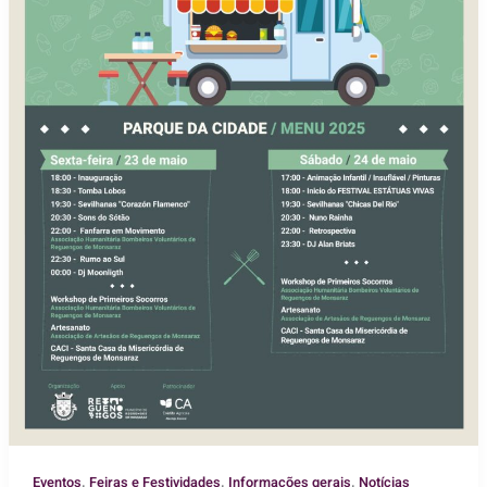
,
,
,
Eventos
Feiras e Festividades
Informações gerais
Notícias